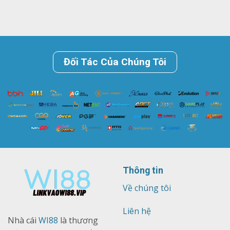
Đối Tác Của Chúng Tôi
Thông tin
Về chúng tôi
Liên hệ
Nhà cái
WI88
là thương