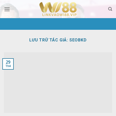
Bỏ
qua
nội
dung
LƯU TRỮ TÁC GIẢ:
SEOBKD
29
Th4