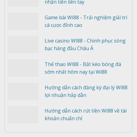
nhận tiền liền tay
Game bài WI88 - Trải nghiệm giải trí
cá cược đỉnh cao
Live casino WI88 - Chinh phục sòng
bạc hàng đầu Châu Á
Thể thao WI88 - Bắt kèo bóng đá
sớm nhất hôm nay tại Wi88
Hướng dẫn cách đăng ký đại lý WI88
lợi nhuận hấp dẫn
Hướng dẫn cách rút tiền WI88 về tài
khoản chuẩn chỉ