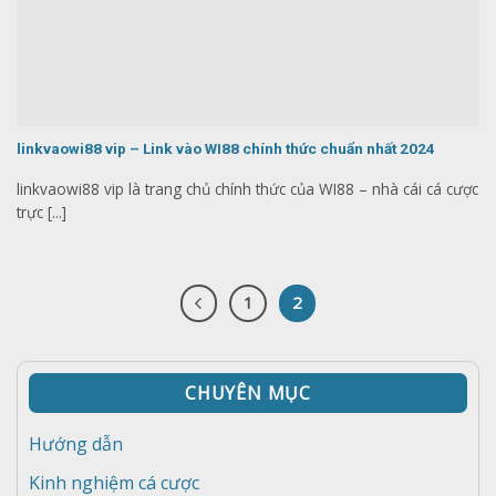
linkvaowi88 vip – Link vào WI88 chính thức chuẩn nhất 2024
linkvaowi88 vip là trang chủ chính thức của WI88 – nhà cái cá cược
trực [...]
1
2
CHUYÊN MỤC
Hướng dẫn
Kinh nghiệm cá cược