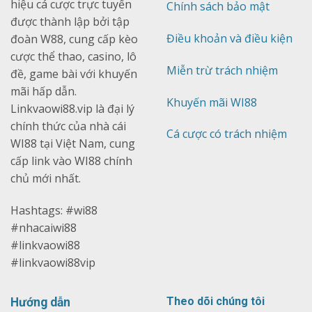
hiệu cá cược trực tuyến
Chính sách bảo mật
được thành lập bởi tập
Điều khoản và điều kiện
đoàn W88, cung cấp kèo
cược thể thao, casino, lô
Miễn trừ trách nhiệm
đề, game bài với khuyến
mãi hấp dẫn.
Khuyến mãi WI88
Linkvaowi88.vip là đại lý
chính thức của nhà cái
Cá cược có trách nhiệm
WI88 tại Việt Nam, cung
cấp link vào WI88 chính
chủ mới nhất.
Hashtags:
#wi88
#nhacaiwi88
#linkvaowi88
#linkvaowi88vip
Theo dõi chúng tôi
Hướng dẫn