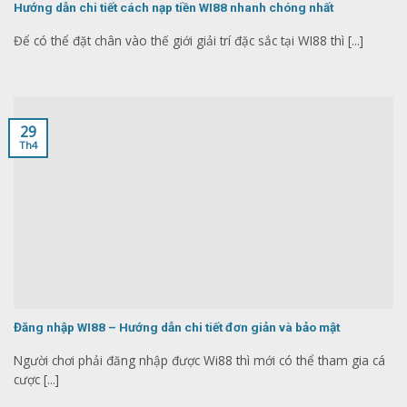
Hướng dẫn chi tiết cách nạp tiền WI88 nhanh chóng nhất
Để có thể đặt chân vào thế giới giải trí đặc sắc tại WI88 thì [...]
29
Th4
Đăng nhập WI88 – Hướng dẫn chi tiết đơn giản và bảo mật
Người chơi phải đăng nhập được Wi88 thì mới có thể tham gia cá
cược [...]